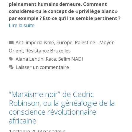
pleinement humains demeure. Comment
considères-tu le concept de « privilège blanc »
par exemple ? Est-ce qu’il te semble pertinent ?
Lire la suite
Catégories
Anti imperialisme
,
Europe
,
Palestine - Moyen
Orient
,
Résistance Bruxelles
Étiquettes
Alana Lentin
,
Race
,
Selim NADI
Laisser un commentaire
“Marxisme noir” de Cedric
Robinson, ou la généalogie de la
conscience révolutionnaire
africaine
1 octobre 2023
par
admin