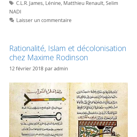
Étiquettes
C.L.R. James
,
Lénine
,
Matthieu Renault
,
Selim
NADI
Laisser un commentaire
Rationalité, Islam et décolonisation
chez Maxime Rodinson
12 février 2018
par
admin