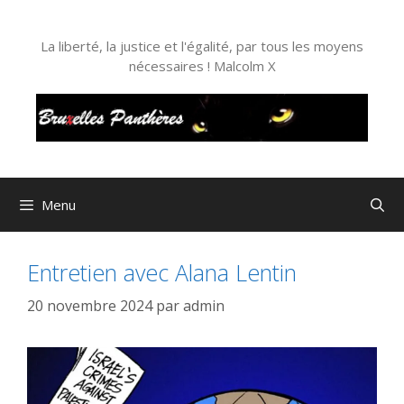
Aller
au
La liberté, la justice et l'égalité, par tous les moyens
contenu
nécessaires ! Malcolm X
Menu
Entretien avec Alana Lentin
20 novembre 2024
par
admin