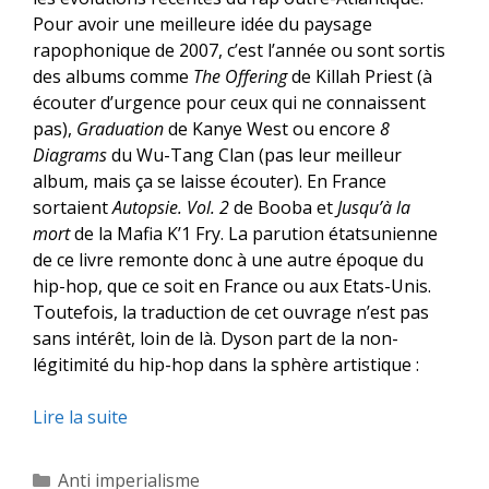
Pour avoir une meilleure idée du paysage
rapophonique de 2007, c’est l’année ou sont sortis
des albums comme
The Offering
de Killah Priest (à
écouter d’urgence pour ceux qui ne connaissent
pas),
Graduation
de Kanye West ou encore
8
Diagrams
du Wu-Tang Clan (pas leur meilleur
album, mais ça se laisse écouter). En France
sortaient
Autopsie. Vol. 2
de Booba et
Jusqu’à la
mort
de la Mafia K’1 Fry. La parution étatsunienne
de ce livre remonte donc à une autre époque du
hip-hop, que ce soit en France ou aux Etats-Unis.
Toutefois, la traduction de cet ouvrage n’est pas
sans intérêt, loin de là. Dyson part de la non-
légitimité du hip-hop dans la sphère artistique :
Lire la suite
Catégories
Anti imperialisme