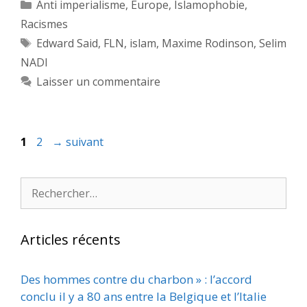
Catégories
Anti imperialisme
,
Europe
,
Islamophobie
,
Racismes
Étiquettes
Edward Said
,
FLN
,
islam
,
Maxime Rodinson
,
Selim
NADI
Laisser un commentaire
Page
Page
1
2
→
suivant
Rechercher :
Articles récents
Des hommes contre du charbon » : l’accord
conclu il y a 80 ans entre la Belgique et l’Italie