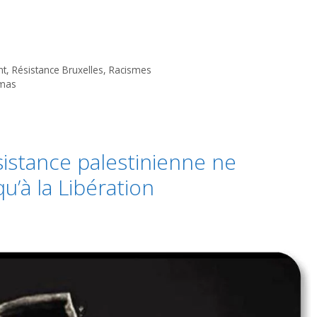
nt
,
Résistance Bruxelles
,
Racismes
mas
ésistance palestinienne ne
u’à la Libération