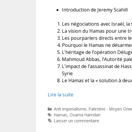
Introduction de Jeremy Scahill
Les négociations avec Israël, la 
La vision du Hamas pour une trê
Les pourparlers directs entre l
Pourquoi le Hamas ne désarme
L’héritage de l’opération Délug
Mahmoud Abbas, l’Autorité pales
L’impact de l’assassinat de Ha
Syrie
Le Hamas et la « solution à deux
Lire la suite
Catégories
Anti imperialisme
,
Palestine - Moyen Orie
Étiquettes
Hamas
,
Osama Hamdan
Laisser un commentaire