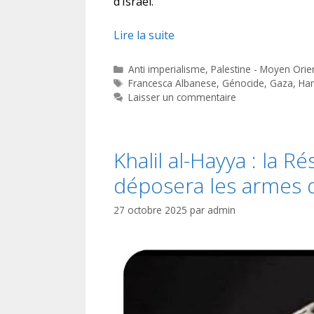
d’Israël.
Lire la suite
Catégories
Anti imperialisme
,
Palestine - Moyen Orie
Étiquettes
Francesca Albanese
,
Génocide
,
Gaza
,
Ha
Laisser un commentaire
Khalil al-Hayya : la R
déposera les armes q
27 octobre 2025
par
admin