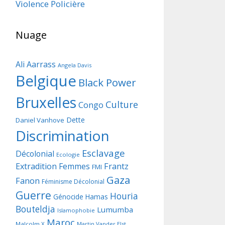
Violence Policière
Nuage
Ali Aarrass
Angela Davis
Belgique
Black Power
Bruxelles
Culture
Congo
Dette
Daniel Vanhove
Discrimination
Esclavage
Décolonial
Ecologie
Frantz
Extradition
Femmes
FMI
Gaza
Fanon
Féminisme Décolonial
Guerre
Houria
Génocide
Hamas
Bouteldja
Lumumba
Islamophobie
Maroc
Malcolm X
Martin Vander Elst