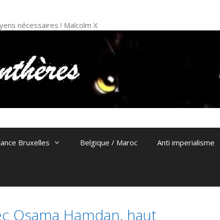
 moyens nécessaires ! Malcolm X
tance Bruxelles
Belgique / Maroc
Anti imperialisme
avec Osama Hamdan, haut