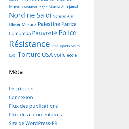
Mawda
Mumia Abu-Jamal
Mouhad Réghif
Nordine Saidi
Norman Ajari
Palestine
Patrice
Olivier Mukuna
Police
Pauvreté
Lumumba
Résistance
Selim
Sans Papiers
Torture
USA
voile
école
NADI
Méta
Inscription
Connexion
Flux des publications
Flux des commentaires
Site de WordPress-FR