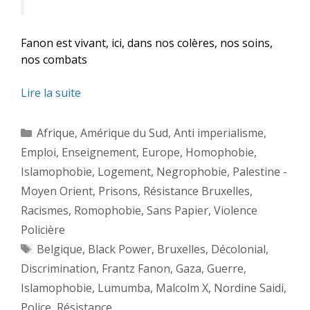
Fanon est vivant, ici, dans nos colères, nos soins,
nos combats
Lire la suite
Catégories
Afrique
,
Amérique du Sud
,
Anti imperialisme
,
Emploi
,
Enseignement
,
Europe
,
Homophobie
,
Islamophobie
,
Logement
,
Negrophobie
,
Palestine -
Moyen Orient
,
Prisons
,
Résistance Bruxelles
,
Racismes
,
Romophobie
,
Sans Papier
,
Violence
Policière
Étiquettes
Belgique
,
Black Power
,
Bruxelles
,
Décolonial
,
Discrimination
,
Frantz Fanon
,
Gaza
,
Guerre
,
Islamophobie
,
Lumumba
,
Malcolm X
,
Nordine Saidi
,
Police
,
Résistance