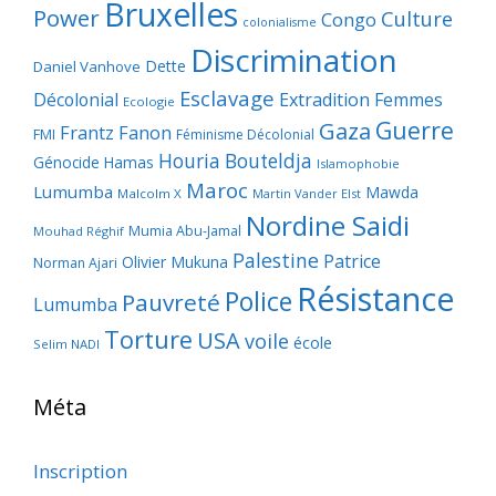
Bruxelles
Power
Culture
Congo
colonialisme
Discrimination
Dette
Daniel Vanhove
Esclavage
Décolonial
Extradition
Femmes
Ecologie
Guerre
Gaza
Frantz Fanon
FMI
Féminisme Décolonial
Houria Bouteldja
Génocide
Hamas
Islamophobie
Maroc
Lumumba
Mawda
Malcolm X
Martin Vander Elst
Nordine Saidi
Mumia Abu-Jamal
Mouhad Réghif
Palestine
Patrice
Olivier Mukuna
Norman Ajari
Résistance
Police
Pauvreté
Lumumba
Torture
USA
voile
école
Selim NADI
Méta
Inscription