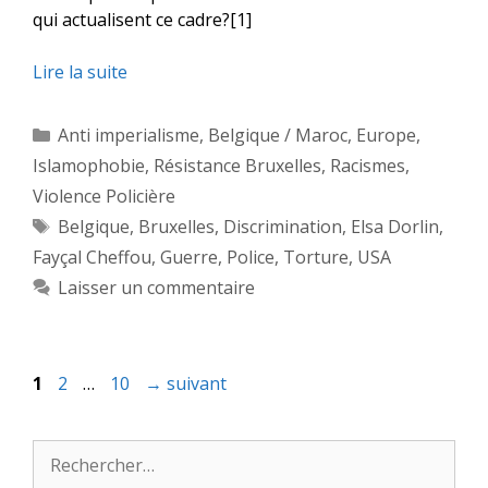
qui actualisent ce cadre?[1]
Lire la suite
Catégories
Anti imperialisme
,
Belgique / Maroc
,
Europe
,
Islamophobie
,
Résistance Bruxelles
,
Racismes
,
Violence Policière
Étiquettes
Belgique
,
Bruxelles
,
Discrimination
,
Elsa Dorlin
,
Fayçal Cheffou
,
Guerre
,
Police
,
Torture
,
USA
Laisser un commentaire
Page
Page
Page
1
2
…
10
→
suivant
Rechercher :