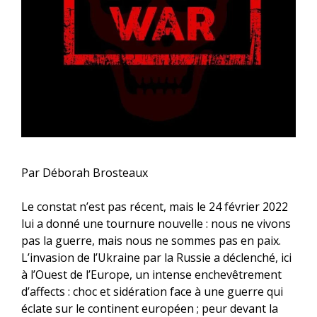
Par Déborah Brosteaux
Le constat n’est pas récent, mais le 24 février 2022
lui a don­né une tour­nure nou­velle : nous ne vivons
pas la guerre, mais nous ne sommes pas en paix.
L’invasion de l’Ukraine par la Rus­sie a déclen­ché, ici
à l’Ouest de l’Europe, un intense enche­vê­tre­ment
d’affects : choc et sidé­ra­tion face à une guerre qui
éclate sur le conti­nent euro­péen ; peur devant la