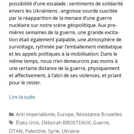
pos­si­bi­li­té d’une esca­lade ; sen­ti­ments de soli­da­ri­té
envers les Ukrai­niens ; angoisse sourde sus­ci­tée
par la réap­pa­ri­tion de la menace d’une guerre
nucléaire sur notre scène géo­po­li­tique. Aux pre­
mières semaines de la guerre, une grande exci­ta­
tion était éga­le­ment pal­pable, une atmo­sphère de
sur­vol­tage, ryth­mée par l’emballement média­tique
et les appels poli­tiques à la mobi­li­sa­tion. Dans le
même temps, nous n’en demeu­rons pas moins à
une cer­taine dis­tance de la guerre, phy­si­que­ment
et affec­ti­ve­ment, à l’abri de ses vio­lences, et priant
pour le rester.
Lire la suite
Catégories
Anti imperialisme
,
Europe
,
Résistance Bruxelles
Étiquettes
États-Unis
,
Déborah BROSTEAUX
,
Guerre
,
OTAN
,
Palestine
,
Syrie
,
Ukraine