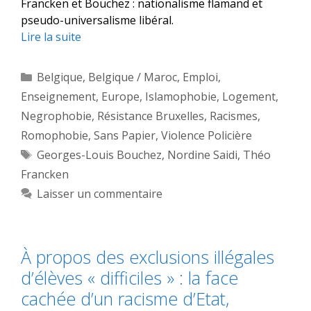
Francken et Bouchez : nationalisme flamand et
pseudo-universalisme libéral.
Lire la suite
Catégories
Belgique
,
Belgique / Maroc
,
Emploi
,
Enseignement
,
Europe
,
Islamophobie
,
Logement
,
Negrophobie
,
Résistance Bruxelles
,
Racismes
,
Romophobie
,
Sans Papier
,
Violence Policière
Étiquettes
Georges-Louis Bouchez
,
Nordine Saidi
,
Théo
Francken
Laisser un commentaire
À propos des exclusions illégales
d’élèves « difficiles » : la face
cachée d’un racisme d’Etat,