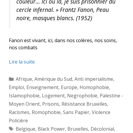
couleur… Ici ou là, je suis prisonnier du
cercle infernal. »
Frantz Fanon, Peau
noire, masques blancs. (1952)
Fanon est vivant, ici, dans nos colères, nos soins,
nos combats
Lire la suite
Catégories
Afrique
,
Amérique du Sud
,
Anti imperialisme
,
Emploi
,
Enseignement
,
Europe
,
Homophobie
,
Islamophobie
,
Logement
,
Negrophobie
,
Palestine -
Moyen Orient
,
Prisons
,
Résistance Bruxelles
,
Racismes
,
Romophobie
,
Sans Papier
,
Violence
Policière
Étiquettes
Belgique
,
Black Power
,
Bruxelles
,
Décolonial
,