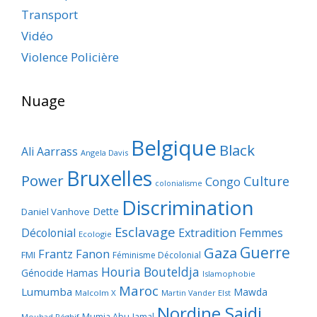
Transport
Vidéo
Violence Policière
Nuage
Belgique
Black
Ali Aarrass
Angela Davis
Bruxelles
Power
Culture
Congo
colonialisme
Discrimination
Dette
Daniel Vanhove
Esclavage
Décolonial
Extradition
Femmes
Ecologie
Guerre
Gaza
Frantz Fanon
FMI
Féminisme Décolonial
Houria Bouteldja
Génocide
Hamas
Islamophobie
Maroc
Lumumba
Mawda
Malcolm X
Martin Vander Elst
Nordine Saidi
Mumia Abu-Jamal
Mouhad Réghif