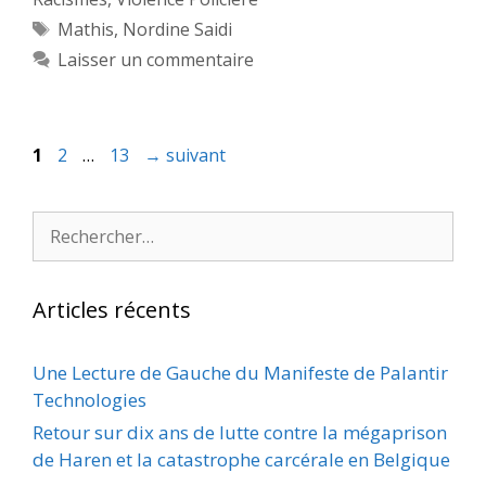
Étiquettes
Mathis
,
Nordine Saidi
Laisser un commentaire
Page
Page
Page
1
2
…
13
→
suivant
Rechercher :
Articles récents
Une Lecture de Gauche du Manifeste de Palantir
Technologies
Retour sur dix ans de lutte contre la mégaprison
de Haren et la catastrophe carcérale en Belgique