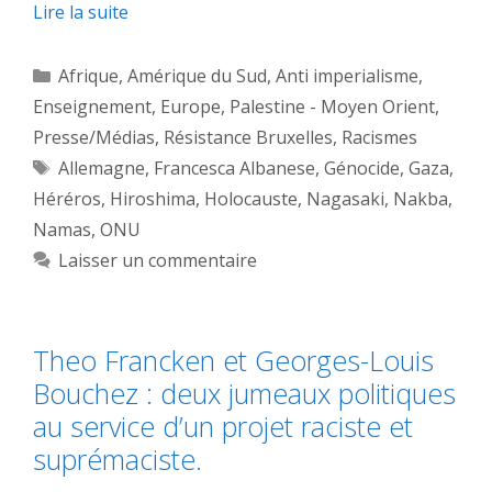
Lire la suite
Catégories
Afrique
,
Amérique du Sud
,
Anti imperialisme
,
Enseignement
,
Europe
,
Palestine - Moyen Orient
,
Presse/Médias
,
Résistance Bruxelles
,
Racismes
Étiquettes
Allemagne
,
Francesca Albanese
,
Génocide
,
Gaza
,
Héréros
,
Hiroshima
,
Holocauste
,
Nagasaki
,
Nakba
,
Namas
,
ONU
Laisser un commentaire
Theo Francken et Georges-Louis
Bouchez : deux jumeaux politiques
au service d’un projet raciste et
suprémaciste.