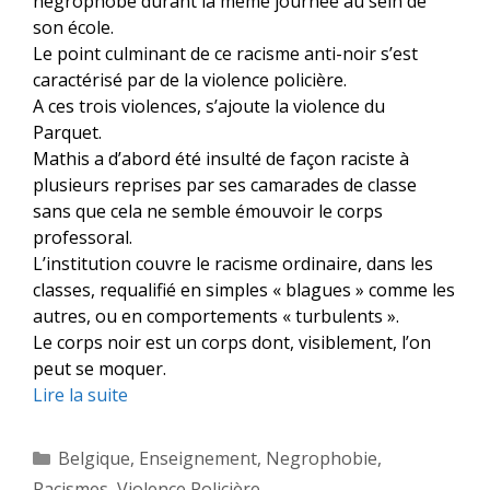
négrophobe durant la même journée au sein de
son école.
Le point culminant de ce racisme anti-noir s’est
caractérisé par de la violence policière.
A ces trois violences, s’ajoute la violence du
Parquet.
Mathis a d’abord été insulté de façon raciste à
plusieurs reprises par ses camarades de classe
sans que cela ne semble émouvoir le corps
professoral.
L’institution couvre le racisme ordinaire, dans les
classes, requalifié en simples « blagues » comme les
autres, ou en comportements « turbulents ».
Le corps noir est un corps dont, visiblement, l’on
peut se moquer.
Lire la suite
Catégories
Belgique
,
Enseignement
,
Negrophobie
,
Racismes
,
Violence Policière