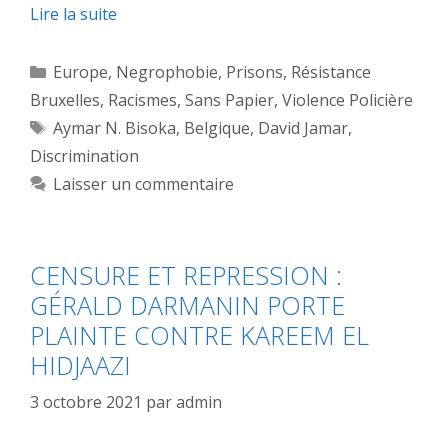
Lire la suite
Catégories
Europe
,
Negrophobie
,
Prisons
,
Résistance
Bruxelles
,
Racismes
,
Sans Papier
,
Violence Policière
Étiquettes
Aymar N. Bisoka
,
Belgique
,
David Jamar
,
Discrimination
Laisser un commentaire
CENSURE ET REPRESSION :
GÉRALD DARMANIN PORTE
PLAINTE CONTRE KAREEM EL
HIDJAAZI
3 octobre 2021
par
admin