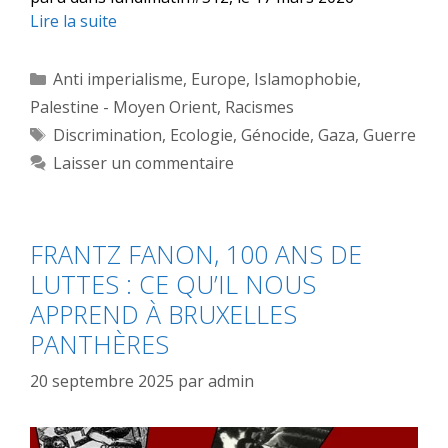
Lire la suite
Catégories
Anti imperialisme
,
Europe
,
Islamophobie
,
Palestine - Moyen Orient
,
Racismes
Étiquettes
Discrimination
,
Ecologie
,
Génocide
,
Gaza
,
Guerre
Laisser un commentaire
FRANTZ FANON, 100 ANS DE
LUTTES : CE QU’IL NOUS
APPREND À BRUXELLES
PANTHÈRES
20 septembre 2025
par
admin