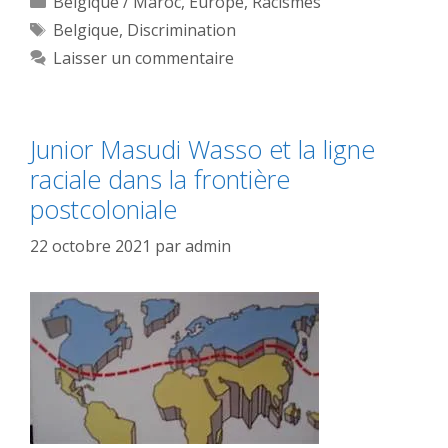
Belgique / Maroc
,
Europe
,
Racismes
Étiquettes
Belgique
,
Discrimination
Laisser un commentaire
Junior Masudi Wasso et la ligne
raciale dans la frontière
postcoloniale
22 octobre 2021
par
admin