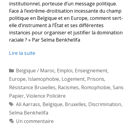
institutionnel, porteuse d’un message politique.
Face à l’extrême-droitisation incessante du champ
politique en Belgique et en Europe, comment sert-
elle d’instrument à l’État et ses différentes
instances pour organiser et justifier la domination
raciale ? » Par Selma Benkhelifa
Lire la suite
Catégories
Belgique / Maroc
,
Emploi
,
Enseignement
,
Europe
,
Islamophobie
,
Logement
,
Prisons
,
Résistance Bruxelles
,
Racismes
,
Romophobie
,
Sans
Papier
,
Violence Policière
Étiquettes
Ali Aarrass
,
Belgique
,
Bruxelles
,
Discrimination
,
Selma Benkhelifa
Un commentaire