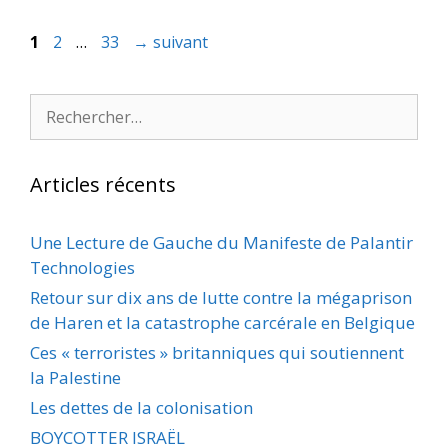
Page
Page
Page
1
2
…
33
→
suivant
Rechercher :
Articles récents
Une Lecture de Gauche du Manifeste de Palantir
Technologies
Retour sur dix ans de lutte contre la mégaprison
de Haren et la catastrophe carcérale en Belgique
Ces « terroristes » britanniques qui soutiennent
la Palestine
Les dettes de la colonisation
BOYCOTTER ISRAËL