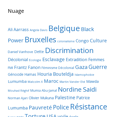
Nuage
Belgique
Black
Ali Aarrass
Angela Davis
Bruxelles
Power
Culture
Congo
colonialisme
Discrimination
Dette
Daniel Vanhove
Esclavage
Décolonial
Extradition
Femmes
Ecologie
Guerre
Gaza
Frantz Fanon
FMI
Féminisme Décolonial
Houria Bouteldja
Génocide
Hamas
Islamophobie
Maroc
Lumumba
Mawda
Malcolm X
Martin Vander Elst
Nordine Saidi
Mumia Abu-Jamal
Mouhad Réghif
Palestine
Patrice
Olivier Mukuna
Norman Ajari
Résistance
Police
Pauvreté
Lumumba
Torture
USA
voile
école