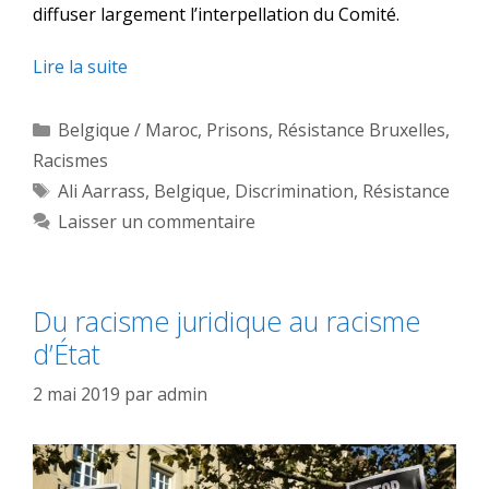
diffuser largement l’interpellation du Comité.
Lire la suite
Catégories
Belgique / Maroc
,
Prisons
,
Résistance Bruxelles
,
Racismes
Étiquettes
Ali Aarrass
,
Belgique
,
Discrimination
,
Résistance
Laisser un commentaire
Du racisme juridique au racisme
d’État
2 mai 2019
par
admin