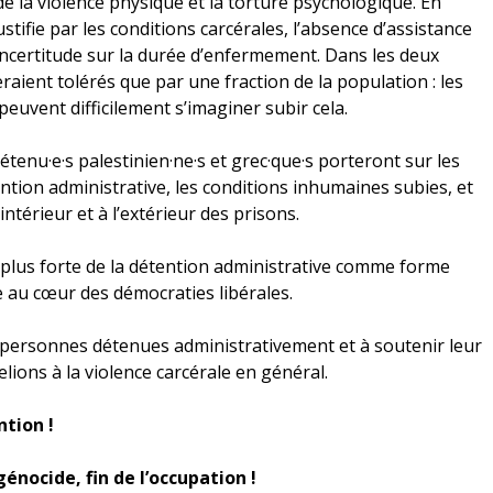
 de la violence physique et la torture psychologique. En
stifie par les conditions carcérales, l’absence d’assistance
l’incertitude sur la durée d’enfermement. Dans les deux
eraient tolérés que par une fraction de la population : les
 peuvent difficilement s’imaginer subir cela.
détenu·e·s palestinien·ne·s et grec·que·s porteront sur les
tention administrative, les conditions inhumaines subies, et
intérieur et à l’extérieur des prisons.
lus forte de la détention administrative comme forme
 au cœur des démocraties libérales.
s personnes détenues administrativement et à soutenir leur
ions à la violence carcérale en général.
ntion !
génocide, fin de l’occupation !