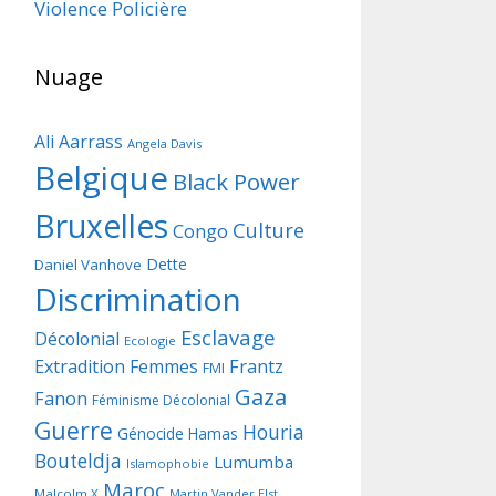
Violence Policière
Nuage
Ali Aarrass
Angela Davis
Belgique
Black Power
Bruxelles
Culture
Congo
Dette
Daniel Vanhove
Discrimination
Esclavage
Décolonial
Ecologie
Frantz
Extradition
Femmes
FMI
Gaza
Fanon
Féminisme Décolonial
Guerre
Houria
Génocide
Hamas
Bouteldja
Lumumba
Islamophobie
Maroc
Malcolm X
Martin Vander Elst