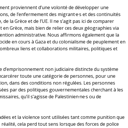
nement proviennent d’une volonté de développer une
sons, de l’enfermement des migrant·e·s et des continuités
 de la Grèce et de l’UE. Il ne s’agit pas ici de comparer
et en Grèce, mais bien de relier ces deux géographies via
étention administrative. Nous affirmons également que la
ocide en cours à Gaza et du colonialisme de peuplement en
breux liens et collaborations militaires, politiques et
e d’emprisonnement non judiciaire distincte du système
carcérer toute une catégorie de personnes, pour une
ation, dans des conditions non régulées. Les personnes
visées par des politiques gouvernementales cherchant à les
ssaires, qu’il s’agisse de Palestinien·ne·s ou de
dées et la violence sont utilisées tant comme punition que
éalité, cela perd tout sens lorsque des forces de police