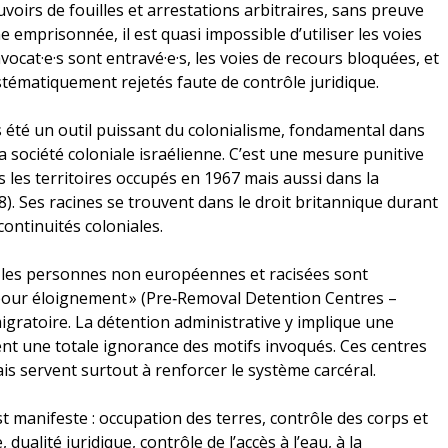
voirs de fouilles et arrestations arbitraires, sans preuve
 emprisonnée, il est quasi impossible d’utiliser les voies
avocat·e·s sont entravé·e·s, les voies de recours bloquées, et
stématiquement rejetés faute de contrôle juridique.
s été un outil puissant du colonialisme, fondamental dans
a société coloniale israélienne. C’est une mesure punitive
ns les territoires occupés en 1967 mais aussi dans la
8). Ses racines se trouvent dans le droit britannique durant
continuités coloniales.
 les personnes non européennes et racisées sont
pour éloignement » (Pre‑Removal Detention Centres –
gratoire. La détention administrative y implique une
ent une totale ignorance des motifs invoqués. Ces centres
ais servent surtout à renforcer le système carcéral.
st manifeste : occupation des terres, contrôle des corps et
dualité juridique, contrôle de l’accès à l’eau, à la