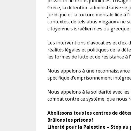
privation de droits juridiques, l’usage
Grèce, la détention administrative se ju
juridique et la torture mentale liée à 
contextes, de tels abus « légaux » ne s
citoyen·ne·s israélien·ne·s ou grec·que
Les interventions d’avocat·e·s et d’ex-
réalités légales et politiques de la dé
les formes de lutte et de résistance à l’
Nous appelons à une reconnaissance p
spécifique d’emprisonnement intégrée
Nous appelons à la solidarité avec le
combat contre ce système, que nous rel
Abolissons tous les centres de déte
Brûlons les prisons !
Liberté pour la Palestine – Stop au 