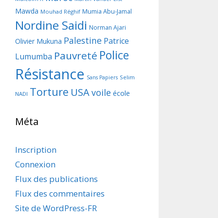
Mawda
Mumia Abu-Jamal
Mouhad Réghif
Nordine Saidi
Norman Ajari
Palestine
Patrice
Olivier Mukuna
Police
Pauvreté
Lumumba
Résistance
Selim
Sans Papiers
Torture
USA
voile
école
NADI
Méta
Inscription
Connexion
Flux des publications
Flux des commentaires
Site de WordPress-FR