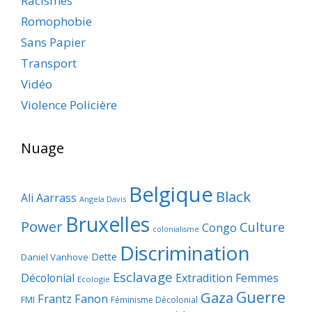
Racismes
Romophobie
Sans Papier
Transport
Vidéo
Violence Policière
Nuage
Belgique
Black
Ali Aarrass
Angela Davis
Bruxelles
Power
Culture
Congo
colonialisme
Discrimination
Dette
Daniel Vanhove
Esclavage
Décolonial
Extradition
Femmes
Ecologie
Guerre
Gaza
Frantz Fanon
FMI
Féminisme Décolonial