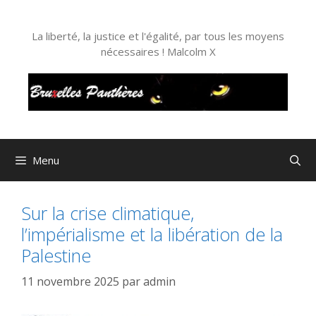
Aller
au
La liberté, la justice et l'égalité, par tous les moyens
contenu
nécessaires ! Malcolm X
Menu
Sur la crise climatique,
l’impérialisme et la libération de la
Palestine
11 novembre 2025
par
admin