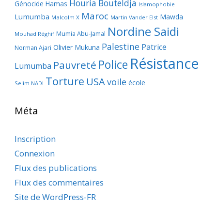
Houria Bouteldja
Génocide
Hamas
Islamophobie
Maroc
Lumumba
Mawda
Malcolm X
Martin Vander Elst
Nordine Saidi
Mumia Abu-Jamal
Mouhad Réghif
Palestine
Patrice
Olivier Mukuna
Norman Ajari
Résistance
Police
Pauvreté
Lumumba
Torture
USA
voile
école
Selim NADI
Méta
Inscription
Connexion
Flux des publications
Flux des commentaires
Site de WordPress-FR