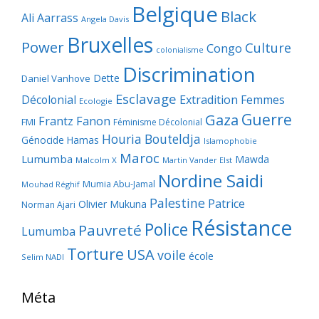
Belgique
Black
Ali Aarrass
Angela Davis
Bruxelles
Power
Culture
Congo
colonialisme
Discrimination
Dette
Daniel Vanhove
Esclavage
Décolonial
Extradition
Femmes
Ecologie
Guerre
Gaza
Frantz Fanon
FMI
Féminisme Décolonial
Houria Bouteldja
Génocide
Hamas
Islamophobie
Maroc
Lumumba
Mawda
Malcolm X
Martin Vander Elst
Nordine Saidi
Mumia Abu-Jamal
Mouhad Réghif
Palestine
Patrice
Olivier Mukuna
Norman Ajari
Résistance
Police
Pauvreté
Lumumba
Torture
USA
voile
école
Selim NADI
Méta