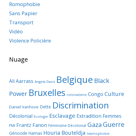
Romophobie
Sans Papier
Transport
Vidéo
Violence Policière
Nuage
Belgique
Black
Ali Aarrass
Angela Davis
Bruxelles
Power
Culture
Congo
colonialisme
Discrimination
Dette
Daniel Vanhove
Esclavage
Décolonial
Extradition
Femmes
Ecologie
Guerre
Gaza
Frantz Fanon
FMI
Féminisme Décolonial
Houria Bouteldja
Génocide
Hamas
Islamophobie