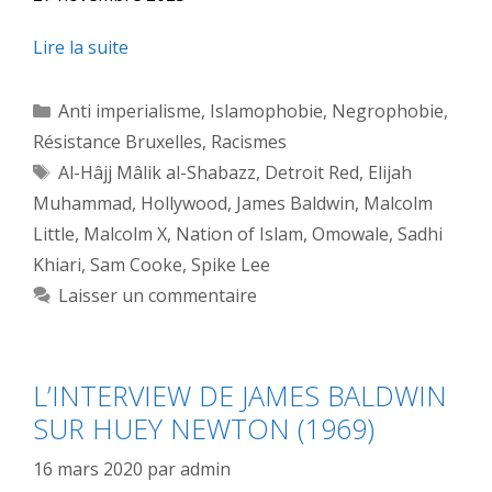
Lire la suite
Catégories
Anti imperialisme
,
Islamophobie
,
Negrophobie
,
Résistance Bruxelles
,
Racismes
Étiquettes
Al-Hâjj Mâlik al-Shabazz
,
Detroit Red
,
Elijah
Muhammad
,
Hollywood
,
James Baldwin
,
Malcolm
Little
,
Malcolm X
,
Nation of Islam
,
Omowale
,
Sadhi
Khiari
,
Sam Cooke
,
Spike Lee
Laisser un commentaire
L’INTERVIEW DE JAMES BALDWIN
SUR HUEY NEWTON (1969)
16 mars 2020
par
admin