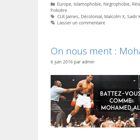
Catégories
Europe
,
Islamophobie
,
Negrophobie
,
Rés
Policière
Étiquettes
CLR James
,
Décolonial
,
Malcolm X
,
Sadri 
Laisser un commentaire
On nous ment : Moha
6 juin 2016
par
admin