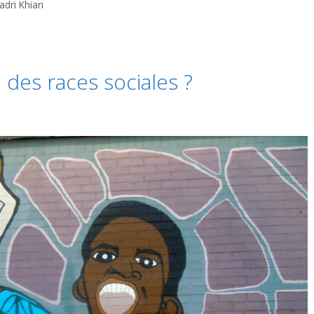
adri Khiari
e des races sociales ?