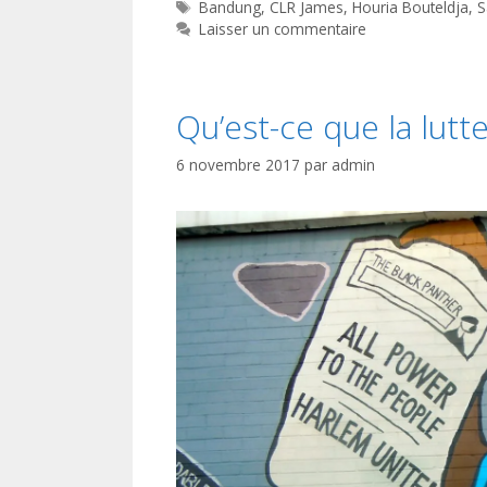
Étiquettes
Bandung
,
CLR James
,
Houria Bouteldja
,
S
Laisser un commentaire
Qu’est-ce que la lutt
6 novembre 2017
par
admin