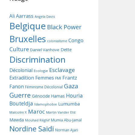
Ali Aarrass
Angela Davis
Belgique
Black Power
Bruxelles
Congo
colonialisme
Culture
Dette
Daniel Vanhove
Discrimination
Esclavage
Décolonial
Ecologie
Frantz
Extradition
Femmes
FMI
Gaza
Fanon
Féminisme Décolonial
Guerre
Houria
Génocide
Hamas
Bouteldja
Lumumba
Islamophobie
Maroc
Malcolm X
Martin Vander Elst
Mawda
Mumia Abu-Jamal
Mouhad Réghif
Nordine Saidi
Norman Ajari