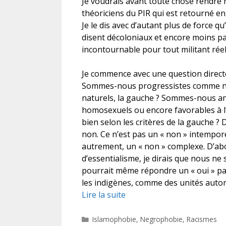
Je voudrais avant toute chose rendre 
théoriciens du PIR qui est retourné en 
Je le dis avec d’autant plus de force qu’
disent décoloniaux et encore moins par
incontournable pour tout militant rée
Je commence avec une question direct
Sommes-nous progressistes comme no
naturels, la gauche ? Sommes-nous anti
homosexuels ou encore favorables à l
bien selon les critères de la gauche 
non. Ce n’est pas un « non » intemporel,
autrement, un « non » complexe. D’a
d’essentialisme, je dirais que nous n
pourrait même répondre un « oui » par
les indigènes, comme des unités aut
Lire la suite
Catégories
Islamophobie
,
Negrophobie
,
Racismes