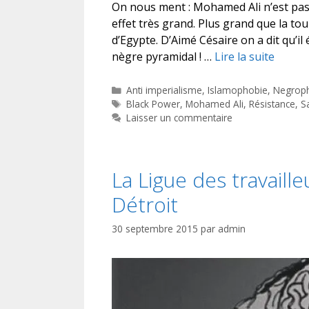
On nous ment : Mohamed Ali n’est pas 
effet très grand. Plus grand que la tou
d’Egypte. D’Aimé Césaire on a dit qu’il
nègre pyramidal ! …
Lire la suite
Catégories
Anti imperialisme
,
Islamophobie
,
Negrop
Étiquettes
Black Power
,
Mohamed Ali
,
Résistance
,
Sa
Laisser un commentaire
La Ligue des travaill
Détroit
30 septembre 2015
par
admin