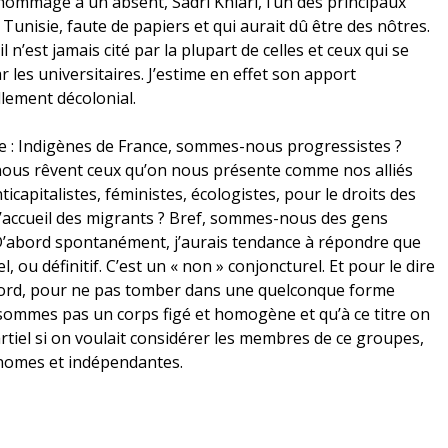
hommage à un absent, Sadri Khiari, l’un des principaux
Tunisie, faute de papiers et qui aurait dû être des nôtres.
il n’est jamais cité par la plupart de celles et ceux qui se
 les universitaires. J’estime en effet son apport
llement décolonial.
e : Indigènes de France, sommes-nous progressistes ?
us rêvent ceux qu’on nous présente comme nos alliés
capitalistes, féministes, écologistes, pour le droits des
’accueil des migrants ? Bref, sommes-nous des gens
? D’abord spontanément, j’aurais tendance à répondre que
 ou définitif. C’est un « non » conjoncturel. Et pour le dire
bord, pour ne pas tomber dans une quelconque forme
e sommes pas un corps figé et homogène et qu’à ce titre on
tiel si on voulait considérer les membres de ce groupes,
onomes et indépendantes.