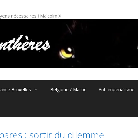
 moyens nécessaires ! Malcolm X
tance Bruxelles
Belgique / Maroc
Anti imperialisme
bares : sortir du dilemme