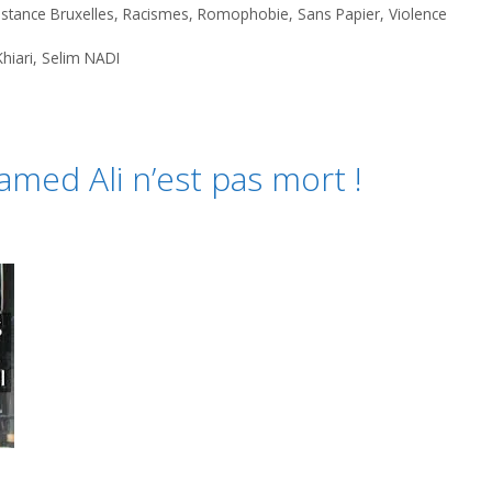
istance Bruxelles
,
Racismes
,
Romophobie
,
Sans Papier
,
Violence
Khiari
,
Selim NADI
med Ali n’est pas mort !