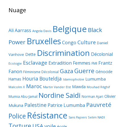
Nuage
Belgique
Black
Ali Aarrass
Angela Davis
Bruxelles
Power
Culture
Congo
Daniel
Discrimination
Décolonial
Dette
Vanhove
Esclavage
Frantz
Extradition
Femmes
FMI
Ecologie
Guerre
Gaza
Fanon
Génocide
Féminisme Décolonial
Houria Bouteldja
Lumumba
Hamas
Islamophobie
Maroc
Mawda
Malcolm X
Martin Vander Elst
Mouhad Réghif
Nordine Saidi
Olivier
Mumia Abu-Jamal
Norman Ajari
Pauvreté
Palestine
Patrice Lumumba
Mukuna
Résistance
Police
Selim NADI
Sans Papiers
Torture
USA
voile
école