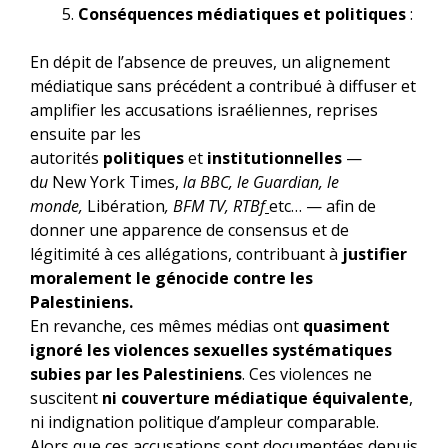
Conséquences médiatiques et politiques
:
En dépit de l’absence de preuves, un alignement
médiatique sans précédent a contribué à diffuser et
amplifier les accusations israéliennes, reprises
ensuite par les
autorités
politiques
et
institutionnelles
—
d
u
New York Times,
la BBC, le Guardian, le
monde,
Libération
, BFM TV, RTBf
etc… — afin de
donner une apparence de consensus et de
légitimité à ces allégations, contribuant à
justifier
moralement le génocide contre les
Palestiniens.
En revanche, ces mêmes médias ont
quasiment
ignoré les violences sexuelles systématiques
subies par les Palestiniens
. Ces violences ne
suscitent
ni couverture médiatique équivalente
,
ni indignation politique d’ampleur comparable.
Alors que ces accusations sont documentées depuis