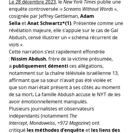
Le
28 décembre 2023
, le
New York Times
publie une
enquête controversée :
« Screams Without Words »
,
cosignée par Jeffrey Gettleman,
Adam
Sella
et
Anat Schwartz*(1)
. Présentée comme une
révélation majeure, elle s’appuie sur le cas de Gal
Abdush, censé illustrer un « schéma récurrent de
viols ».
Cette narration s’est rapidement effondrée
:
Nissim Abdush
, frère de la victime présumée,
a
publiquement démenti
ces allégations,
notamment sur la chaîne télévisée israélienne 13,
affirmant que sa sœur n’avait pas été violée
et
que
son mari était présent à ses côtés au moment
de sa mort
.
La famille Abdush accuse le NYT de les
avoir émotionnellement manipulés.
Plusieurs journalistes et observateurs
indépendants (notamment
The
Intercept
,
Mondoweiss
,
+972 Magazine
) ont
critiqué
les méthodes d’enquête
et
les liens des