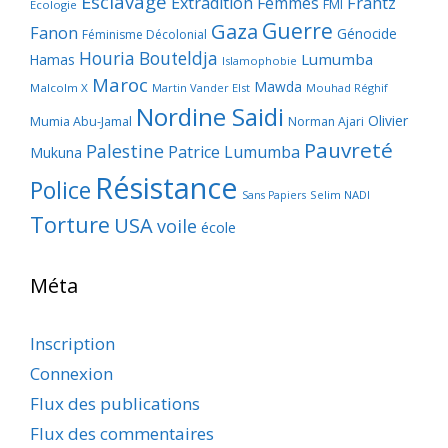
Esclavage
Frantz
Extradition
Femmes
FMI
Ecologie
Guerre
Gaza
Fanon
Génocide
Féminisme Décolonial
Houria Bouteldja
Lumumba
Hamas
Islamophobie
Maroc
Mawda
Malcolm X
Martin Vander Elst
Mouhad Réghif
Nordine Saidi
Olivier
Mumia Abu-Jamal
Norman Ajari
Pauvreté
Palestine
Patrice Lumumba
Mukuna
Résistance
Police
Selim NADI
Sans Papiers
Torture
USA
voile
école
Méta
Inscription
Connexion
Flux des publications
Flux des commentaires