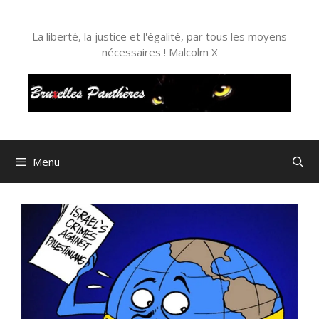
Aller
au
La liberté, la justice et l'égalité, par tous les moyens
contenu
nécessaires ! Malcolm X
Menu