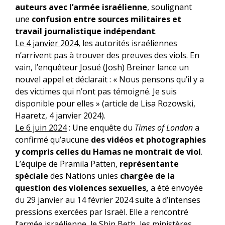
auteurs avec l’armée israélienne
, soulignant
une
confusion entre sources militaires et
travail journalistique indépendant
.
Le 4 janvier 2024
, les autorités israéliennes
n’arrivent pas à trouver des preuves des viols. En
vain, l’enquêteur Josué (Josh) Breiner lance un
nouvel appel et déclarait : « Nous pensons qu’il y a
des victimes qui n’ont pas témoigné. Je suis
disponible pour elles » (article de Lisa Rozowski,
Haaretz, 4 janvier 2024).
Le 6 juin 2024
: Une enquête du
Times of London
a
confirmé qu’aucune
des vidéos et photographies
y compris celles du Hamas ne montrait de viol
.
L’équipe de Pramila Patten,
représentante
spéciale
des Nations unies
chargée de la
question des violences sexuelles,
a été envoyée
du 29 janvier au 14 février 2024 suite à d’intenses
pressions exercées par Israël. Elle a rencontré
l’armée israélienne, le Shin Beth, les ministères