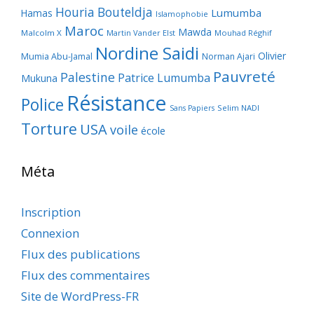
Houria Bouteldja
Lumumba
Hamas
Islamophobie
Maroc
Mawda
Malcolm X
Martin Vander Elst
Mouhad Réghif
Nordine Saidi
Olivier
Mumia Abu-Jamal
Norman Ajari
Pauvreté
Palestine
Patrice Lumumba
Mukuna
Résistance
Police
Selim NADI
Sans Papiers
Torture
USA
voile
école
Méta
Inscription
Connexion
Flux des publications
Flux des commentaires
Site de WordPress-FR