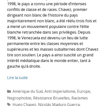
1998, le pays a connu une période d’intenses
conflits de classe et de races. Chavez, premier
dirigeant non blanc de l’histoire du pays
majoritairement non blanc, a été réélu trois fois et
a mené un mouvement populaire contre l’élite
blanche retranchée dans ses privilèges. Depuis
1998, le Venezuela est devenu un lieu de lutte
permanente entre les classes moyennes et
supérieures et les masses subalternes dont Chavez
tire son soutien. Le pays a ainsi suscité un grand
intérêt médiatique dans le monde entier, tant à
gauche qu’à droite.
Lire la suite
Catégories
Amérique du Sud
,
Anti imperialisme
,
Europe
,
Negrophobie
,
Résistance Bruxelles
,
Racismes
Étiquettes
Hugo Chavez
,
Nicolás Maduro Guerra
,