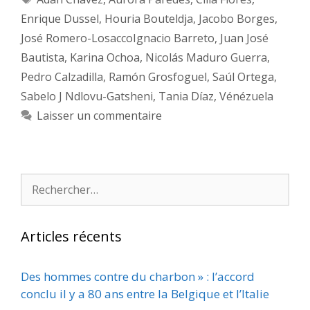
Enrique Dussel
,
Houria Bouteldja
,
Jacobo Borges
,
José Romero-LosaccoIgnacio Barreto
,
Juan José
Bautista
,
Karina Ochoa
,
Nicolás Maduro Guerra
,
Pedro Calzadilla
,
Ramón Grosfoguel
,
Saúl Ortega
,
Sabelo J Ndlovu-Gatsheni
,
Tania Díaz
,
Vénézuela
Laisser un commentaire
Rechercher :
Articles récents
Des hommes contre du charbon » : l’accord
conclu il y a 80 ans entre la Belgique et l’Italie