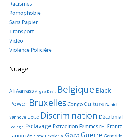
Racismes
Romophobie
Sans Papier
Transport
Vidéo
Violence Policière
Nuage
Belgique
Black
Ali Aarrass
Angela Davis
Bruxelles
Power
Culture
Congo
Daniel
Discrimination
Décolonial
Dette
Vanhove
Esclavage
Frantz
Extradition
Femmes
FMI
Ecologie
Guerre
Gaza
Fanon
Génocide
Féminisme Décolonial