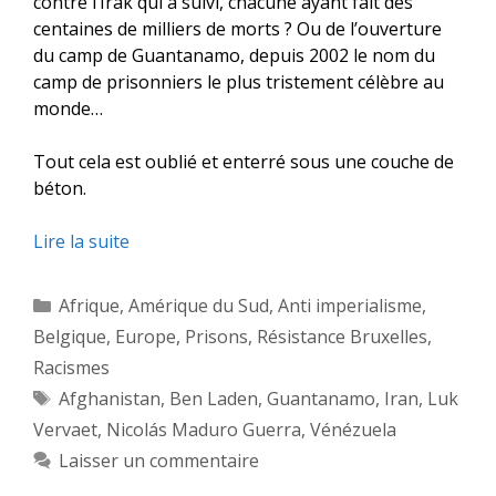
contre l’Irak qui a suivi, chacune ayant fait des
centaines de milliers de morts ? Ou de l’ouverture
du camp de Guantanamo, depuis 2002 le nom du
camp de prisonniers le plus tristement célèbre au
monde…
Tout cela est oublié et enterré sous une couche de
béton.
Lire la suite
Catégories
Afrique
,
Amérique du Sud
,
Anti imperialisme
,
Belgique
,
Europe
,
Prisons
,
Résistance Bruxelles
,
Racismes
Étiquettes
Afghanistan
,
Ben Laden
,
Guantanamo
,
Iran
,
Luk
Vervaet
,
Nicolás Maduro Guerra
,
Vénézuela
Laisser un commentaire