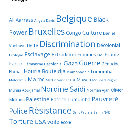
Belgique
Black
Ali Aarrass
Angela Davis
Bruxelles
Power
Culture
Congo
Daniel
Discrimination
Décolonial
Dette
Vanhove
Esclavage
Frantz
Extradition
Femmes
FMI
Ecologie
Guerre
Gaza
Fanon
Génocide
Féminisme Décolonial
Houria Bouteldja
Lumumba
Hamas
Islamophobie
Maroc
Mawda
Malcolm X
Martin Vander Elst
Mouhad Réghif
Nordine Saidi
Olivier
Mumia Abu-Jamal
Norman Ajari
Pauvreté
Palestine
Patrice Lumumba
Mukuna
Résistance
Police
Selim NADI
Sans Papiers
Torture
USA
voile
école