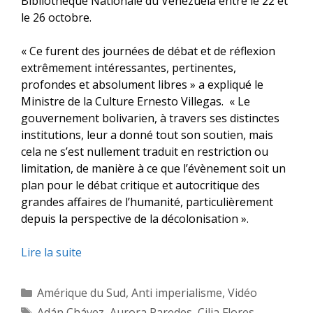
Bibliothèque Nationale du Vénézuela entre le 22 et
le 26 octobre.
« Ce furent des journées de débat et de réflexion
extrêmement intéressantes, pertinentes,
profondes et absolument libres » a expliqué le
Ministre de la Culture Ernesto Villegas. « Le
gouvernement bolivarien, à travers ses distinctes
institutions, leur a donné tout son soutien, mais
cela ne s’est nullement traduit en restriction ou
limitation, de manière à ce que l’évènement soit un
plan pour le débat critique et autocritique des
grandes affaires de l’humanité, particulièrement
depuis la perspective de la décolonisation ».
Lire la suite
Catégories
Amérique du Sud
,
Anti imperialisme
,
Vidéo
Étiquettes
Adán Chávez
,
Aurora Paredes
,
Cilia Flores
,