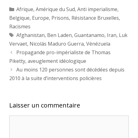
Catégories
Afrique
,
Amérique du Sud
,
Anti imperialisme
,
Belgique
,
Europe
,
Prisons
,
Résistance Bruxelles
,
Racismes
Étiquettes
Afghanistan
,
Ben Laden
,
Guantanamo
,
Iran
,
Luk
Vervaet
,
Nicolás Maduro Guerra
,
Vénézuela
Propagande pro-impérialiste de Thomas
Piketty, aveuglement idéologique
Au moins 120 personnes sont décédées depuis
2010 à la suite d’interventions policières
Laisser un commentaire
Commentaire