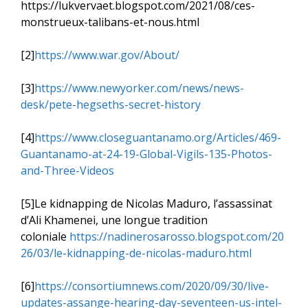
https://lukvervaet.blogspot.com/2021/08/ces-
monstrueux-talibans-et-nous.html
[2]
https://www.war.gov/About/
[3]
https://www.newyorker.com/news/news-
desk/pete-hegseths-secret-history
[4]
https://www.closeguantanamo.org/Articles/469-
Guantanamo-at-24-19-Global-Vigils-135-Photos-
and-Three-Videos
[5]Le kidnapping de Nicolas Maduro, l’assassinat
d’Ali Khamenei, une longue tradition
coloniale
https://nadinerosarosso.blogspot.com/20
26/03/le-kidnapping-de-nicolas-maduro.html
[6]
https://consortiumnews.com/2020/09/30/live-
updates-assange-hearing-day-seventeen-us-intel-