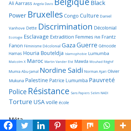
Belgique
Black
Ali Aarrass
Angela Davis
Bruxelles
Power
Culture
Congo
Daniel
Discrimination
Décolonial
Dette
Vanhove
Esclavage
Frantz
Extradition
Femmes
FMI
Ecologie
Guerre
Gaza
Fanon
Génocide
Féminisme Décolonial
Houria Bouteldja
Lumumba
Hamas
Islamophobie
Maroc
Mawda
Malcolm X
Martin Vander Elst
Mouhad Réghif
Nordine Saidi
Olivier
Mumia Abu-Jamal
Norman Ajari
Pauvreté
Palestine
Patrice Lumumba
Mukuna
Résistance
Police
Selim NADI
Sans Papiers
Torture
USA
voile
école
Méta