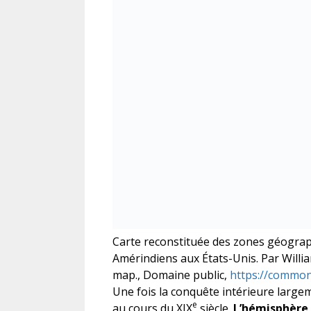
Carte reconstituée des zones géograp
Amérindiens aux États-Unis. Par Willi
map., Domaine public,
https://common
Une fois la conquête intérieure largem
e
au cours du XIX
siècle.
L’hémisphère 