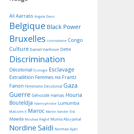
Ali Aarrass
Angela Davis
Belgique
Black Power
Bruxelles
Congo
colonialisme
Culture
Dette
Daniel Vanhove
Discrimination
Esclavage
Décolonial
Ecologie
Frantz
Extradition
Femmes
FMI
Gaza
Fanon
Féminisme Décolonial
Guerre
Houria
Génocide
Hamas
Bouteldja
Lumumba
Islamophobie
Maroc
Malcolm X
Martin Vander Elst
Mawda
Mumia Abu-Jamal
Mouhad Réghif
Nordine Saidi
Norman Ajari