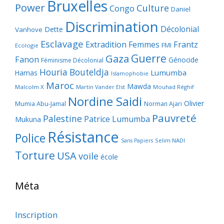
Bruxelles
Power
Culture
Congo
Daniel
Discrimination
Décolonial
Dette
Vanhove
Esclavage
Frantz
Extradition
Femmes
FMI
Ecologie
Guerre
Gaza
Fanon
Génocide
Féminisme Décolonial
Houria Bouteldja
Lumumba
Hamas
Islamophobie
Maroc
Mawda
Malcolm X
Martin Vander Elst
Mouhad Réghif
Nordine Saidi
Olivier
Mumia Abu-Jamal
Norman Ajari
Pauvreté
Palestine
Patrice Lumumba
Mukuna
Résistance
Police
Selim NADI
Sans Papiers
Torture
USA
voile
école
Méta
Inscription