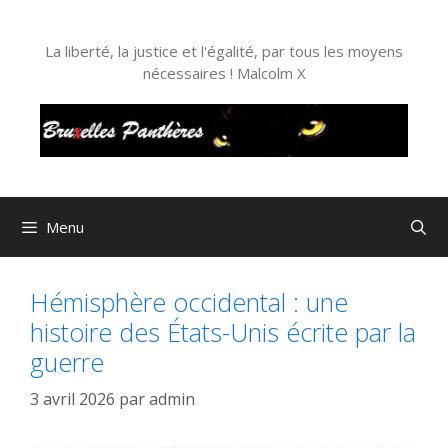
Aller
au
La liberté, la justice et l'égalité, par tous les moyens
contenu
nécessaires ! Malcolm X
Menu
Hémisphère occidental : une
histoire des États-Unis écrite par la
guerre
3 avril 2026
par
admin