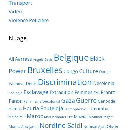
Transport
Vidéo
Violence Policière
Nuage
Belgique
Black
Ali Aarrass
Angela Davis
Bruxelles
Power
Culture
Congo
Daniel
Discrimination
Décolonial
Dette
Vanhove
Esclavage
Frantz
Extradition
Femmes
FMI
Ecologie
Guerre
Gaza
Fanon
Génocide
Féminisme Décolonial
Houria Bouteldja
Lumumba
Hamas
Islamophobie
Maroc
Mawda
Malcolm X
Martin Vander Elst
Mouhad Réghif
Nordine Saidi
Olivier
Mumia Abu-Jamal
Norman Ajari