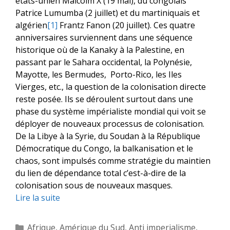
états-unien Malcolm X (19 mai), du congolais
Patrice Lumumba (2 juillet) et du martiniquais et
algérien
[1]
Frantz Fanon (20 juillet). Ces quatre
anniversaires surviennent dans une séquence
historique où de la Kanaky à la Palestine, en
passant par le Sahara occidental, la Polynésie,
Mayotte, les Bermudes, Porto-Rico, les Iles
Vierges, etc., la question de la colonisation directe
reste posée. Ils se déroulent surtout dans une
phase du système impérialiste mondial qui voit se
déployer de nouveaux processus de colonisation.
De la Libye à la Syrie, du Soudan à la République
Démocratique du Congo, la balkanisation et le
chaos, sont impulsés comme stratégie du maintien
du lien de dépendance total c’est-à-dire de la
colonisation sous de nouveaux masques.
Lire la suite
Catégories
Afrique
,
Amérique du Sud
,
Anti imperialisme
,