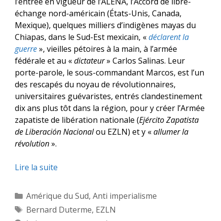
l’entrée en vigueur de l’ALENA, l’Accord de libre-
échange nord-américain (États-Unis, Canada,
Mexique), quelques milliers d’indigènes mayas du
Chiapas, dans le Sud-Est mexicain, «
déclarent la
guerre
», vieilles pétoires à la main, à l’armée
fédérale et au «
dictateur
» Carlos Salinas. Leur
porte-parole, le sous-commandant Marcos, est l’un
des rescapés du noyau de révolutionnaires,
universitaires guévaristes, entrés clandestinement
dix ans plus tôt dans la région, pour y créer l’Armée
zapatiste de libération nationale (
Ejército Zapatista
de Liberación Nacional
ou EZLN) et y «
allumer la
révolution
».
Lire la suite
Catégories
Amérique du Sud
,
Anti imperialisme
Étiquettes
Bernard Duterme
,
EZLN