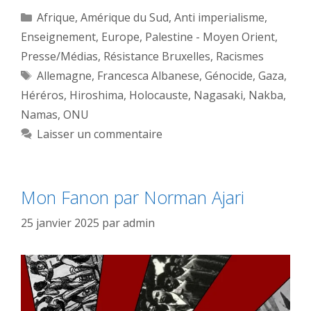
Catégories
Afrique
,
Amérique du Sud
,
Anti imperialisme
,
Enseignement
,
Europe
,
Palestine - Moyen Orient
,
Presse/Médias
,
Résistance Bruxelles
,
Racismes
Étiquettes
Allemagne
,
Francesca Albanese
,
Génocide
,
Gaza
,
Héréros
,
Hiroshima
,
Holocauste
,
Nagasaki
,
Nakba
,
Namas
,
ONU
Laisser un commentaire
Mon Fanon par Norman Ajari
25 janvier 2025
par
admin