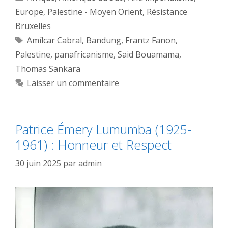
Europe
,
Palestine - Moyen Orient
,
Résistance
Bruxelles
Étiquettes
Amílcar Cabral
,
Bandung
,
Frantz Fanon
,
Palestine
,
panafricanisme
,
Said Bouamama
,
Thomas Sankara
Laisser un commentaire
Patrice Émery Lumumba (1925-
1961) : Honneur et Respect
30 juin 2025
par
admin