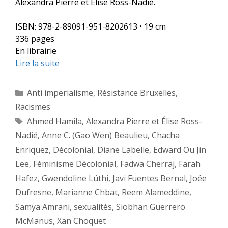
Alexandra Pierre et Élise Ross-Nadié.
ISBN: 978-2-89091-951-8202613 • 19 cm
336 pages
En librairie
Lire la suite
Catégories
Anti imperialisme
,
Résistance Bruxelles
,
Racismes
Étiquettes
Ahmed Hamila
,
Alexandra Pierre et Élise Ross-
Nadié
,
Anne C. (Gao Wen) Beaulieu
,
Chacha
Enriquez
,
Décolonial
,
Diane Labelle
,
Edward Ou Jin
Lee
,
Féminisme Décolonial
,
Fadwa Cherraj
,
Farah
Hafez
,
Gwendoline Lüthi
,
Javi Fuentes Bernal
,
Joée
Dufresne
,
Marianne Chbat
,
Reem Alameddine
,
Samya Amrani
,
sexualités
,
Siobhan Guerrero
McManus
,
Xan Choquet