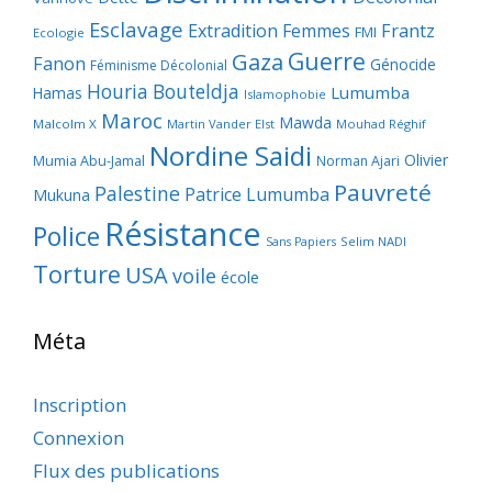
Esclavage
Frantz
Extradition
Femmes
FMI
Ecologie
Guerre
Gaza
Fanon
Génocide
Féminisme Décolonial
Houria Bouteldja
Lumumba
Hamas
Islamophobie
Maroc
Mawda
Malcolm X
Martin Vander Elst
Mouhad Réghif
Nordine Saidi
Olivier
Mumia Abu-Jamal
Norman Ajari
Pauvreté
Palestine
Patrice Lumumba
Mukuna
Résistance
Police
Selim NADI
Sans Papiers
Torture
USA
voile
école
Méta
Inscription
Connexion
Flux des publications