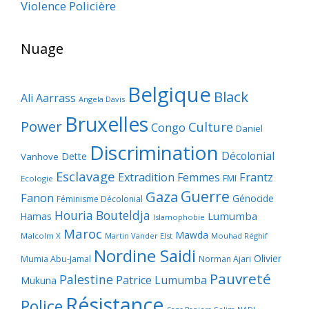
Violence Policière
Nuage
Belgique
Black
Ali Aarrass
Angela Davis
Bruxelles
Power
Culture
Congo
Daniel
Discrimination
Décolonial
Dette
Vanhove
Esclavage
Frantz
Extradition
Femmes
FMI
Ecologie
Guerre
Gaza
Fanon
Génocide
Féminisme Décolonial
Houria Bouteldja
Lumumba
Hamas
Islamophobie
Maroc
Mawda
Malcolm X
Martin Vander Elst
Mouhad Réghif
Nordine Saidi
Olivier
Mumia Abu-Jamal
Norman Ajari
Pauvreté
Palestine
Patrice Lumumba
Mukuna
Résistance
Police