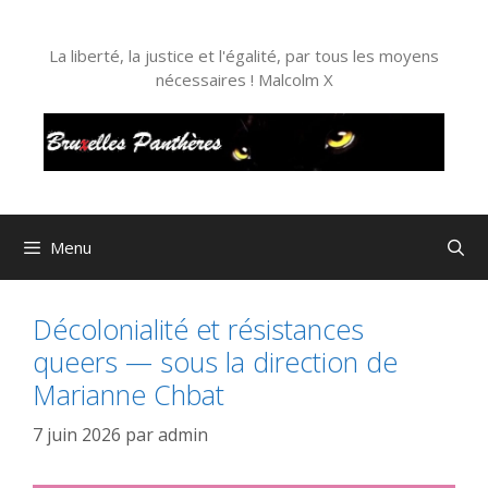
Aller
au
La liberté, la justice et l'égalité, par tous les moyens
contenu
nécessaires ! Malcolm X
Menu
Décolonialité et résistances
queers — sous la direction de
Marianne Chbat
7 juin 2026
par
admin