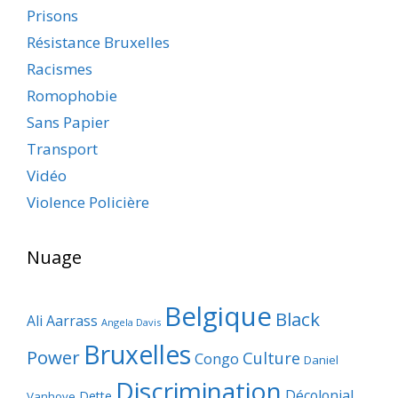
Prisons
Résistance Bruxelles
Racismes
Romophobie
Sans Papier
Transport
Vidéo
Violence Policière
Nuage
Belgique
Black
Ali Aarrass
Angela Davis
Bruxelles
Power
Culture
Congo
Daniel
Discrimination
Décolonial
Dette
Vanhove