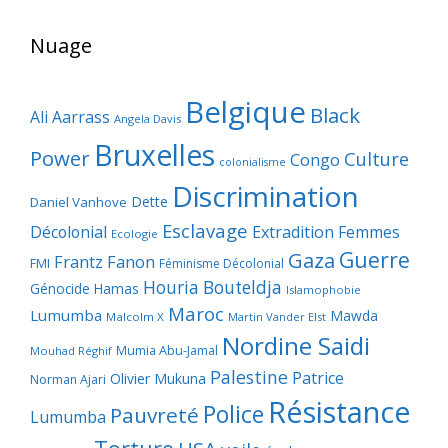
Nuage
Belgique
Black
Ali Aarrass
Angela Davis
Bruxelles
Power
Culture
Congo
colonialisme
Discrimination
Dette
Daniel Vanhove
Esclavage
Décolonial
Extradition
Femmes
Ecologie
Guerre
Gaza
Frantz Fanon
FMI
Féminisme Décolonial
Houria Bouteldja
Génocide
Hamas
Islamophobie
Maroc
Lumumba
Mawda
Malcolm X
Martin Vander Elst
Nordine Saidi
Mumia Abu-Jamal
Mouhad Réghif
Palestine
Patrice
Olivier Mukuna
Norman Ajari
Résistance
Police
Pauvreté
Lumumba