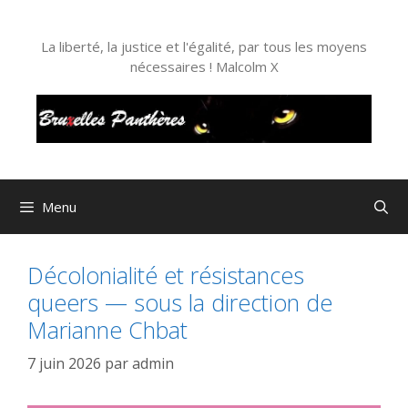
Aller
au
La liberté, la justice et l'égalité, par tous les moyens
contenu
nécessaires ! Malcolm X
Menu
Décolonialité et résistances
queers — sous la direction de
Marianne Chbat
7 juin 2026
par
admin