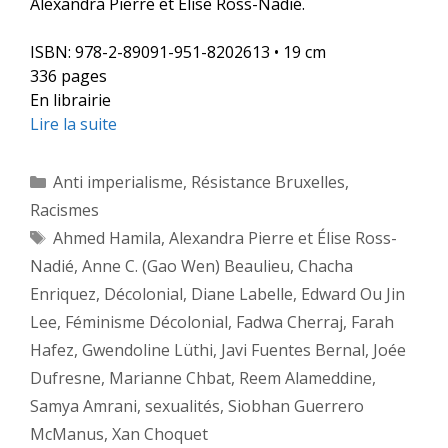
Alexandra Pierre et Élise Ross-Nadié.
ISBN: 978-2-89091-951-8202613 • 19 cm
336 pages
En librairie
Lire la suite
Catégories
Anti imperialisme
,
Résistance Bruxelles
,
Racismes
Étiquettes
Ahmed Hamila
,
Alexandra Pierre et Élise Ross-
Nadié
,
Anne C. (Gao Wen) Beaulieu
,
Chacha
Enriquez
,
Décolonial
,
Diane Labelle
,
Edward Ou Jin
Lee
,
Féminisme Décolonial
,
Fadwa Cherraj
,
Farah
Hafez
,
Gwendoline Lüthi
,
Javi Fuentes Bernal
,
Joée
Dufresne
,
Marianne Chbat
,
Reem Alameddine
,
Samya Amrani
,
sexualités
,
Siobhan Guerrero
McManus
,
Xan Choquet