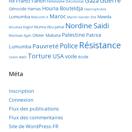
Guerre
Gaza
Frantz Fanon
FMI
Féminisme Décolonial
Houria Bouteldja
Génocide
Hamas
Islamophobie
Maroc
Lumumba
Mawda
Malcolm X
Martin Vander Elst
Nordine Saidi
Mumia Abu-Jamal
Mouhad Réghif
Palestine
Patrice
Olivier Mukuna
Norman Ajari
Résistance
Police
Pauvreté
Lumumba
Torture
USA
voile
école
Selim NADI
Méta
Inscription
Connexion
Flux des publications
Flux des commentaires
Site de WordPress-FR