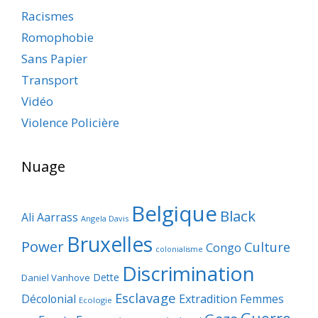
Racismes
Romophobie
Sans Papier
Transport
Vidéo
Violence Policière
Nuage
Belgique
Black
Ali Aarrass
Angela Davis
Bruxelles
Power
Culture
Congo
colonialisme
Discrimination
Dette
Daniel Vanhove
Esclavage
Décolonial
Extradition
Femmes
Ecologie