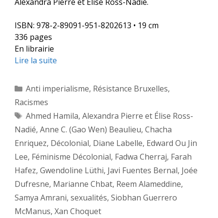
Alexandra Pierre et Élise Ross-Nadié.
ISBN: 978-2-89091-951-8202613 • 19 cm
336 pages
En librairie
Lire la suite
Catégories
Anti imperialisme
,
Résistance Bruxelles
,
Racismes
Étiquettes
Ahmed Hamila
,
Alexandra Pierre et Élise Ross-
Nadié
,
Anne C. (Gao Wen) Beaulieu
,
Chacha
Enriquez
,
Décolonial
,
Diane Labelle
,
Edward Ou Jin
Lee
,
Féminisme Décolonial
,
Fadwa Cherraj
,
Farah
Hafez
,
Gwendoline Lüthi
,
Javi Fuentes Bernal
,
Joée
Dufresne
,
Marianne Chbat
,
Reem Alameddine
,
Samya Amrani
,
sexualités
,
Siobhan Guerrero
McManus
,
Xan Choquet