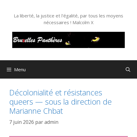
Aller
au
La liberté, la justice et l'égalité, par tous les moyens
contenu
nécessaires ! Malcolm X
Menu
Décolonialité et résistances
queers — sous la direction de
Marianne Chbat
7 juin 2026
par
admin