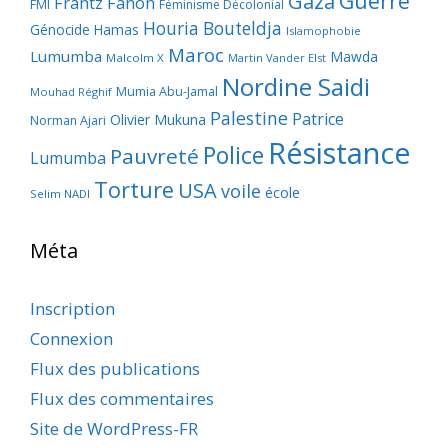
Guerre
Gaza
Frantz Fanon
FMI
Féminisme Décolonial
Houria Bouteldja
Génocide
Hamas
Islamophobie
Maroc
Lumumba
Mawda
Malcolm X
Martin Vander Elst
Nordine Saidi
Mumia Abu-Jamal
Mouhad Réghif
Palestine
Patrice
Olivier Mukuna
Norman Ajari
Résistance
Police
Pauvreté
Lumumba
Torture
USA
voile
école
Selim NADI
Méta
Inscription
Connexion
Flux des publications
Flux des commentaires
Site de WordPress-FR