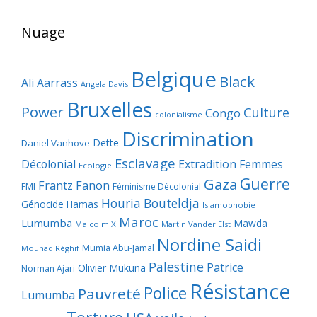
Nuage
Belgique
Black
Ali Aarrass
Angela Davis
Bruxelles
Power
Culture
Congo
colonialisme
Discrimination
Dette
Daniel Vanhove
Esclavage
Décolonial
Extradition
Femmes
Ecologie
Guerre
Gaza
Frantz Fanon
FMI
Féminisme Décolonial
Houria Bouteldja
Génocide
Hamas
Islamophobie
Maroc
Lumumba
Mawda
Malcolm X
Martin Vander Elst
Nordine Saidi
Mumia Abu-Jamal
Mouhad Réghif
Palestine
Patrice
Olivier Mukuna
Norman Ajari
Résistance
Police
Pauvreté
Lumumba