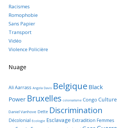
Racismes
Romophobie
Sans Papier
Transport
Vidéo
Violence Policière
Nuage
Belgique
Black
Ali Aarrass
Angela Davis
Bruxelles
Power
Culture
Congo
colonialisme
Discrimination
Dette
Daniel Vanhove
Esclavage
Décolonial
Extradition
Femmes
Ecologie